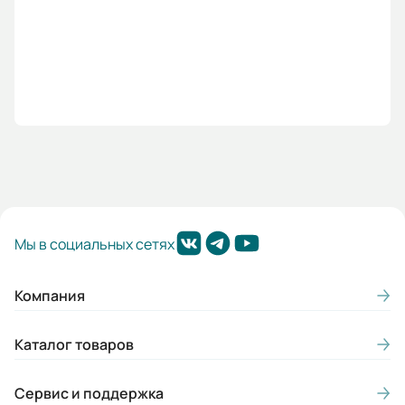
Алматы (Склад)
050054, Казахстан, г. Алматы,
ул.Бухтарминская, д. 24/4
+7 (727) 390-88-81
пн-пт: с 9:00-18:00
сб, вс: выходной
Алматы (Цех)
050017, Казахстан, г. Алматы, ул.Есим
хана, д.14/1
Мы в социальных сетях
+7 (727) 390-88-81
пн-пт: 9:00-18:00
сб, вс: выходной
Компания
Каталог товаров
Барнаул
656006, г. Барнаул, ул. Взлётная, д. 23,
Сервис и поддержка
офис 309