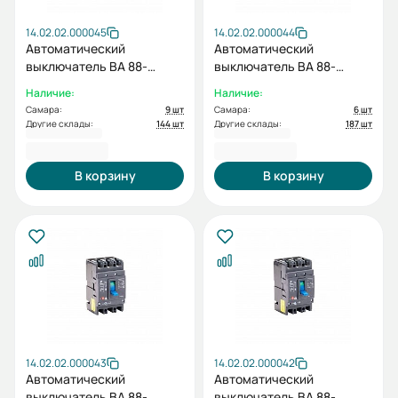
14.02.02.000045
14.02.02.000044
Автоматический
Автоматический
выключатель BA 88-
выключатель BA 88-
36/125H 3P (F) TMD 100-
36/125H 3P (F) TMD 80-
Наличие:
Наличие:
125A 25кА AC380/415В
100A 25кА AC380/415В
Самара:
9 шт
Самара:
6 шт
ESQ
ESQ
Другие склады:
144 шт
Другие склады:
187 шт
5 586,00 ₽
5 586,00 ₽
В корзину
В корзину
14.02.02.000043
14.02.02.000042
Автоматический
Автоматический
выключатель BA 88-
выключатель BA 88-