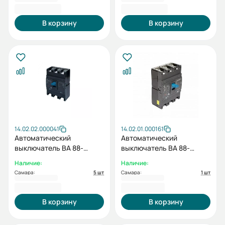
5 586,00 ₽
5 586,00 ₽
В корзину
В корзину
14.02.02.000041
14.02.01.000161
Автоматический
Автоматический
выключатель BA 88-
выключатель BA 88-
36/125H 3P (F) TMD 40-
36/125H 3P (F) TMF 50A
Наличие:
Наличие:
50A 25кА AC380/415В ESQ
25кА AC380/415В ESQ
Самара:
5 шт
Самара:
1 шт
5 586,00 ₽
7 918,80 ₽
В корзину
В корзину