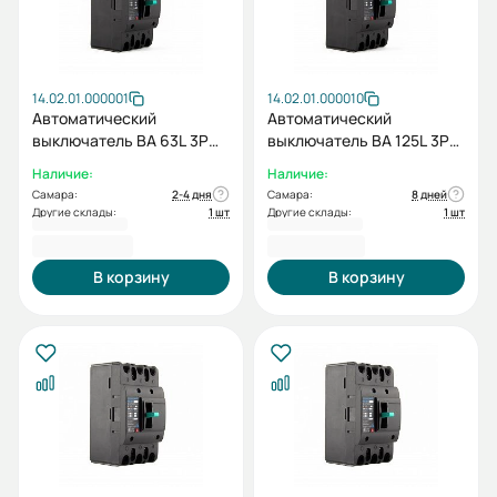
14.02.01.000001
14.02.01.000010
Автоматический
Автоматический
выключатель ВА 63L 3P
выключатель ВА 125L 3P
TMF 16А 25кА 415 АС ESQ
TMF 125А 25кА 415 АС ESQ
Наличие:
Наличие:
Самара:
2-4 дня
Самара:
8 дней
Другие склады:
1 шт
Другие склады:
1 шт
3 248,40 ₽
3 519,60 ₽
В корзину
В корзину