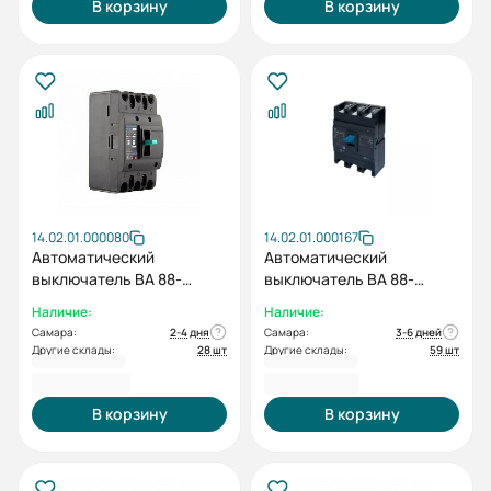
В корзину
В корзину
14.02.01.000080
14.02.01.000167
Автоматический
Автоматический
выключатель ВА 88-
выключатель BA 88-
37/63L 3P TMF 16А 25кА
36/125H 3P (F) TMF 20A
Наличие:
Наличие:
415 АС ESQ
25кА AC380/415В ESQ
Самара:
2-4 дня
Самара:
3-6 дней
Другие склады:
28 шт
Другие склады:
59 шт
5 210,40 ₽
5 331,60 ₽
В корзину
В корзину