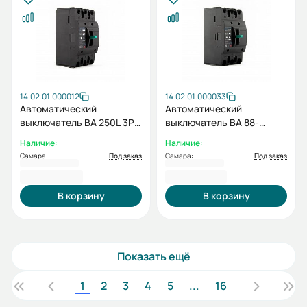
14.02.01.000012
14.02.01.000033
Автоматический
Автоматический
выключатель ВА 250L 3P
выключатель ВА 88-
TMF 200А 35кА 415 АС ESQ
37/125L 3P TMF 80А 25кА
Наличие:
Наличие:
415 АС ESQ
Самара:
Под заказ
Самара:
Под заказ
5 790,00 ₽
5 814,00 ₽
В корзину
В корзину
Показать ещё
1
2
3
4
5
...
16