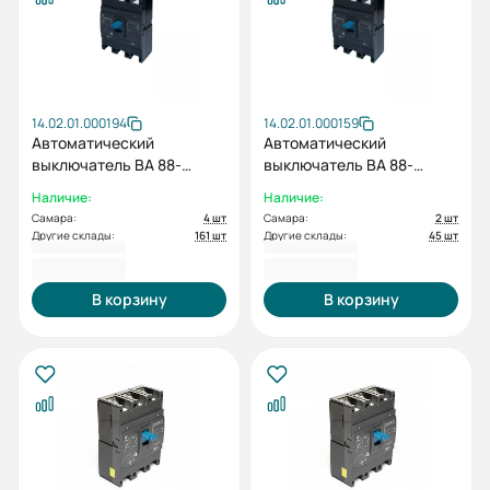
14.02.01.000194
14.02.01.000159
Автоматический
Автоматический
выключатель BA 88-
выключатель BA 88-
36/125H 3P (F) TMF 16A
36/125H 3P (F) TMF 25A
Наличие:
Наличие:
25кА AC380/415В ESQ
25кА AC380/415В ESQ
Самара:
4 шт
Самара:
2 шт
Другие склады:
161 шт
Другие склады:
45 шт
5 331,60 ₽
5 331,60 ₽
В корзину
В корзину