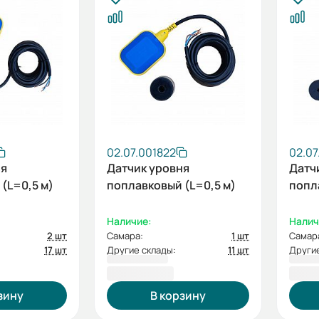
02.07.001822
02.07
ня
Датчик уровня
Датч
(L=0,5 м)
поплавковый (L=0,5 м)
попл
Наличие:
Налич
2 шт
Самара:
1 шт
Самар
17 шт
Другие склады:
11 шт
Другие
1 416,00 ₽
1 34
зину
В корзину