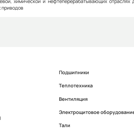
щевой, химической и нефтеперерабатывающих отраслях д
х приводов
Подшипники
Теплотехника
Вентиляция
Электрощитовое оборудовани
П
Тали