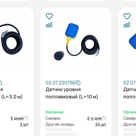
02.07.220756
02.07
ня
Датчик уровня
Датч
(L=3,0 м)
поплавковый (L=10 м)
попл
Наличие:
Налич
5 дней
Самара:
2-4 дня
Самар
2 шт
Другие склады:
24 шт
Другие
3 244,00 ₽
7 29