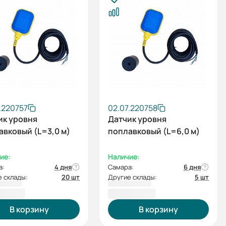
.220757
02.07.220758
ик уровня
Датчик уровня
авковый (L=3,0 м)
поплавковый (L=6,0 м)
ие:
Наличие:
а:
4 дня
Самара:
6 дня
 склады:
20 шт
Другие склады:
5 шт
1,00 ₽
2 331,00 ₽
В корзину
В корзину