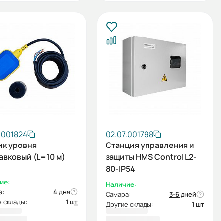
.001824
02.07.001798
ик уровня
Станция управления и
авковый (L=10 м)
защиты HMS Control L2-
80-IP54
ие:
Наличие:
а:
4 дня
Самара:
3-6 дней
 склады:
1 шт
Другие склады:
1 шт
7,00 ₽
56 776,00 ₽