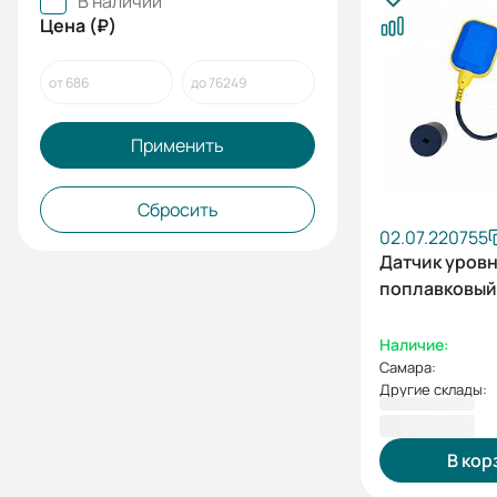
В наличии
Цена (₽)
Применить
Сбросить
02.07.220755
Датчик уров
поплавковый 
Наличие:
Самара:
Другие склады:
686,00 ₽
В кор