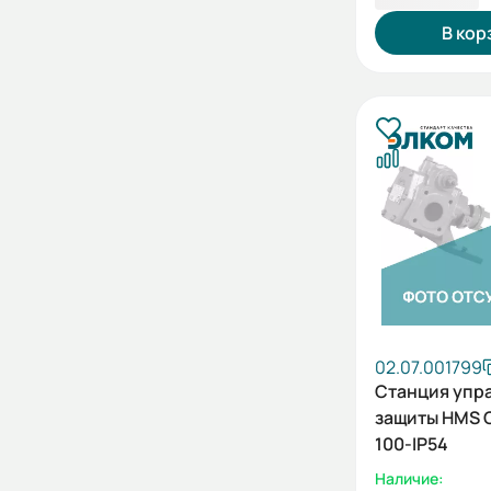
В кор
02.07.001799
Станция упр
защиты HMS C
100-IP54
Наличие: