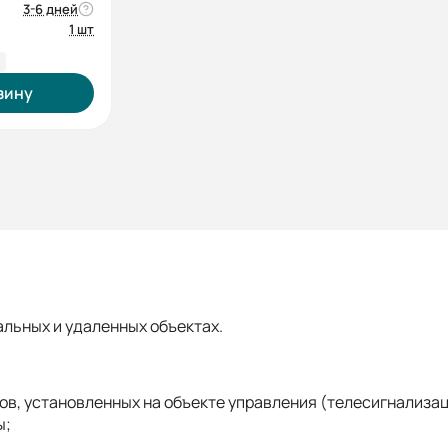
3-6 дней
1 шт
₽
зину
льных и удаленных объектах.
ков, установленных на объекте управления (телесигнализа
ы;