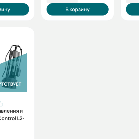
зину
В корзину
авления и
ontrol L2-