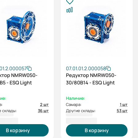
.01.2.000057
07.01.01.2.000058
ктор NMRW050-
Редуктор NMRW050-
B5 - ESQ Light
30/80B14 - ESQ Light
ие:
Наличие:
а:
2 шт
Самара:
1 шт
 склады:
36 шт
Другие склады:
53 шт
3,60 ₽
4 083,60 ₽
В корзину
В корзину