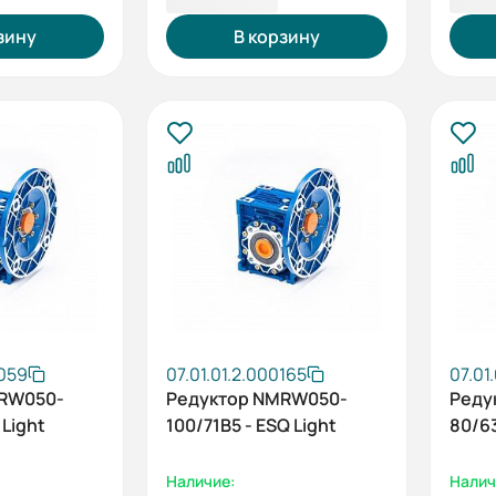
зину
В корзину
0059
07.01.01.2.000165
07.01
MRW050-
Редуктор NMRW050-
Реду
 Light
100/71B5 - ESQ Light
80/6
Наличие:
Налич