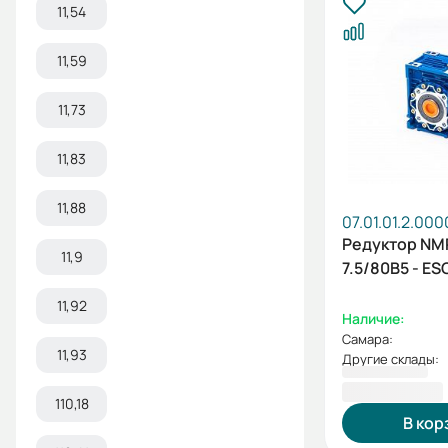
11,54
11,59
11,73
11,83
11,88
07.01.01.2.00
Редуктор N
11,9
7.5/80B5 - ES
11,92
Наличие:
Самара:
11,93
Другие склады:
4 083,60 ₽
110,18
В кор