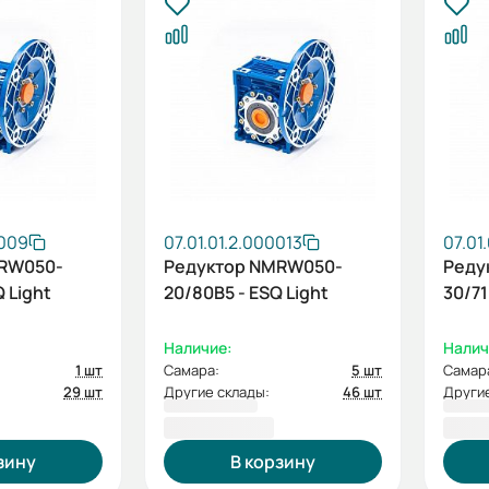
0009
07.01.01.2.000013
07.01
MRW050-
Редуктор NMRW050-
Реду
Q Light
20/80B5 - ESQ Light
30/71
Наличие:
Налич
1 шт
Самара:
5 шт
Самар
29 шт
Другие склады:
46 шт
Другие
4 083,60 ₽
4 08
зину
В корзину