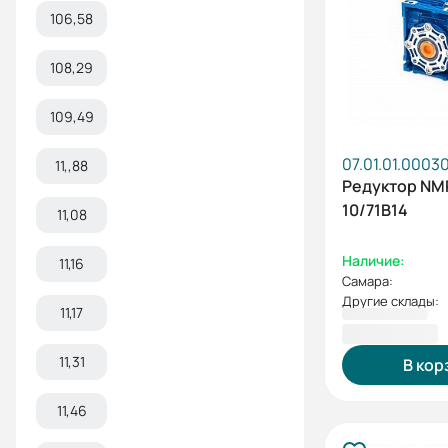
106,58
108,29
109,49
07.01.01.0003
11,,88
Редуктор N
10/71B14
11,08
Наличие:
11,16
Самара:
Другие склады:
11,17
3 201,60 ₽
11,31
В кор
11,46