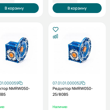
В корзину
В корзину
.01.000059
07.01.01.000052
ктор NMRW050-
Редуктор NMRW050-
3B5
25/80B5
ие:
Наличие: