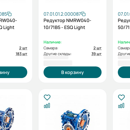
0085
07.01.01.2.000087
07.01
MRW040-
Редуктор NMRW040-
Реду
Q Light
10/71B5 - ESQ Light
50/71
Наличие:
Налич
2 шт
Самара:
2 шт
Самар
183 шт
Другие склады:
39 шт
Другие
2 725,20 ₽
2 72
зину
В корзину