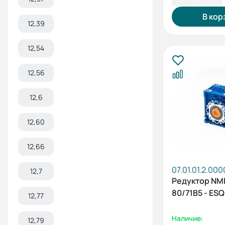
В кор
12,39
12,54
12,56
12,6
12,60
12,66
07.01.01.2.00
12,7
Редуктор N
80/71B5 - ESQ
12,77
Наличие:
12,79