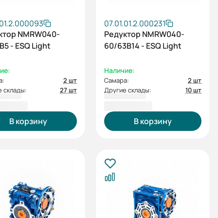
.01.2.000093
07.01.01.2.000231
ктор NMRW040-
Редуктор NMRW040-
B5 - ESQ Light
60/63B14 - ESQ Light
ие:
Наличие:
а:
2 шт
Самара:
2 шт
 склады:
27 шт
Другие склады:
10 шт
5,20 ₽
2 725,20 ₽
В корзину
В корзину