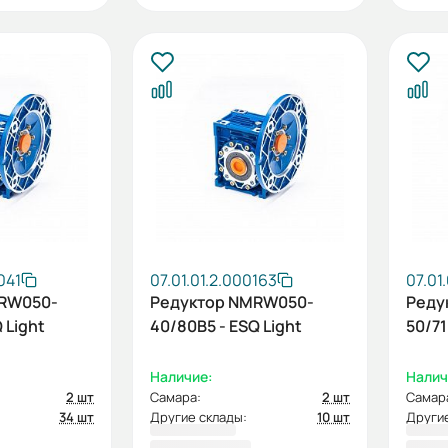
041
07.01.01.2.000163
07.01
MRW050-
Редуктор NMRW050-
Реду
 Light
40/80B5 - ESQ Light
50/71
Наличие:
Налич
2 шт
Самара:
2 шт
Самар
34 шт
Другие склады:
10 шт
Другие
4 083,60 ₽
4 08