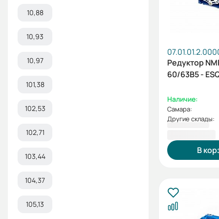
10,88
10,93
07.01.01.2.00
10,97
Редуктор N
60/63B5 - ESQ
101,38
Наличие:
102,53
Самара:
Другие склады:
2 725,20 ₽
102,71
В кор
103,44
104,37
105,13