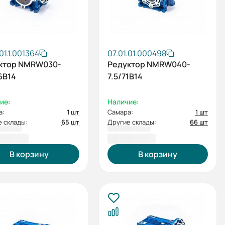
.01.1.001364
07.01.01.000498
ктор NMRW030-
Редуктор NMRW040-
6B14
7.5/71B14
ие:
Наличие:
а:
1 шт
Самара:
1 шт
 склады:
65 шт
Другие склады:
66 шт
8,80 ₽
3 201,60 ₽
В корзину
В корзину