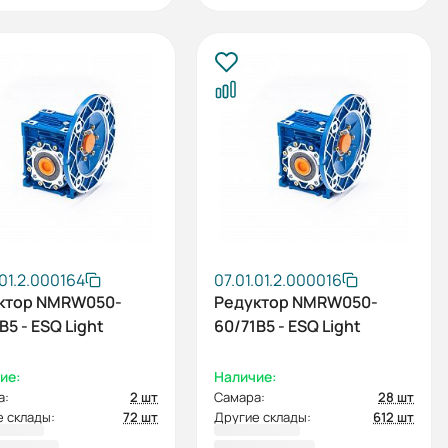
.01.2.000164
07.01.01.2.000016
ктор NMRW050-
Редуктор NMRW050-
B5 - ESQ Light
60/71B5 - ESQ Light
ие:
Наличие:
а:
2 шт
Самара:
28 шт
 склады:
72 шт
Другие склады:
612 шт
3,60 ₽
4 083,60 ₽