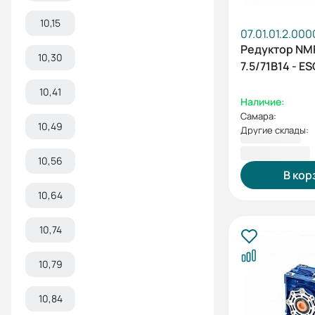
10,15
07.01.01.2.00
Редуктор N
10,30
7.5/71B14 - ES
10,41
Наличие:
Самара:
10,49
Другие склады:
2 725,20 ₽
10,56
В кор
10,64
10,74
10,79
10,84