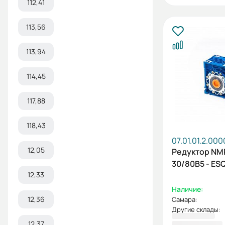
112,41
113,56
113,94
114,45
117,88
118,43
07.01.01.2.000
12,05
Редуктор N
30/80B5 - ESQ
12,33
Наличие:
12,36
Самара:
Другие склады:
4 083,60 ₽
12,37