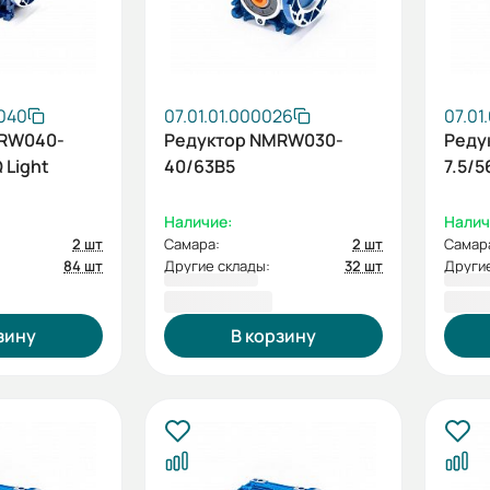
0040
07.01.01.000026
07.01
MRW040-
Редуктор NMRW030-
Реду
 Light
40/63B5
7.5/5
Наличие:
Налич
2 шт
Самара:
2 шт
Самар
84 шт
Другие склады:
32 шт
Другие
2 728,80 ₽
2 72
зину
В корзину