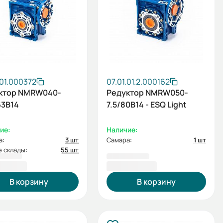
.01.000372
07.01.01.2.000162
ктор NMRW040-
Редуктор NMRW050-
63B14
7.5/80B14 - ESQ Light
ие:
Наличие:
а:
3 шт
Самара:
1 шт
 склады:
55 шт
1,60 ₽
4 083,60 ₽
В корзину
В корзину