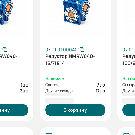
01
07.01.01.000401
07.01
MRW040-
Редуктор NMRW040-
Реду
15/71B14
100/
Наличие:
Налич
1 шт
Самара:
3 шт
Самар
3 шт
Другие склады:
17 шт
Другие
3 201,60 ₽
3 20
зину
В корзину