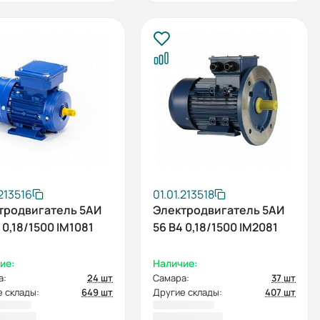
.213516
01.01.213518
тродвигатель 5АИ
Электродвигатель 5АИ
 0,18/1500 IM1081
56 В4 0,18/1500 IM2081
ие:
Наличие:
а:
24 шт
Самара:
37 шт
 склады:
649 шт
Другие склады:
407 шт
4,84 ₽
4 383,46 ₽