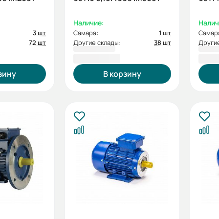
Наличие:
Налич
3 шт
Самара:
1 шт
Самар
72 шт
Другие склады:
38 шт
Другие
5 977,20 ₽
4 99
зину
В корзину