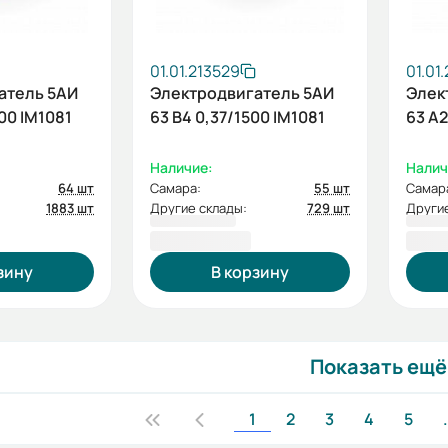
01.01.213529
01.01
атель 5АИ
Электродвигатель 5АИ
Элек
00 IM1081
63 В4 0,37/1500 IM1081
63 А2
Наличие:
Налич
64 шт
Самара:
55 шт
Самар
1883 шт
Другие склады:
729 шт
Другие
5 238,00 ₽
4 73
зину
В корзину
Показать ещё
1
2
3
4
5
.