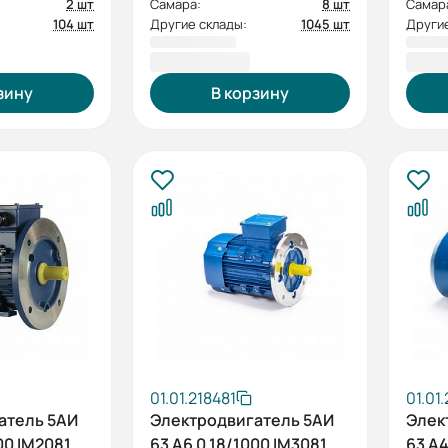
2 шт
Самара:
8 шт
Самар
104 шт
Другие склады:
1045 шт
Другие
3 892,80 ₽
4 08
зину
В корзину
01.01.218481
01.01
атель 5АИ
Электродвигатель 5АИ
Элек
00 IM2081
63 А6 0,18/1000 IM3081
63 А4