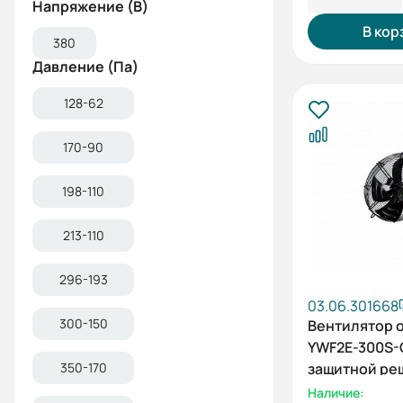
Напряжение (В)
В кор
380
Давление (Па)
128-62
170-90
198-110
213-110
296-193
03.06.301668
300-150
Вентилятор 
YWF2E-300S-
350-170
защитной ре
всасывание, 
Наличие: