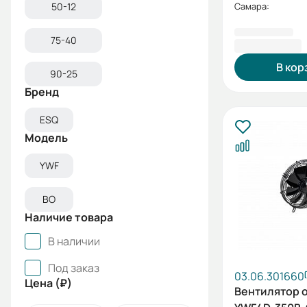
50-12
Самара:
5 384,35 ₽
75-40
В кор
90-25
Бренд
ESQ
Модель
YWF
ВО
Наличие товара
В наличии
Под заказ
03.06.301660
Цена (₽)
Вентилятор 