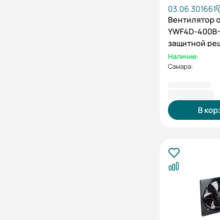
03.06.301661
Вентилятор 
YWF4D-400B-
защитной ре
нагнетание, 
Наличие:
Самара:
8 691,87 ₽
В кор