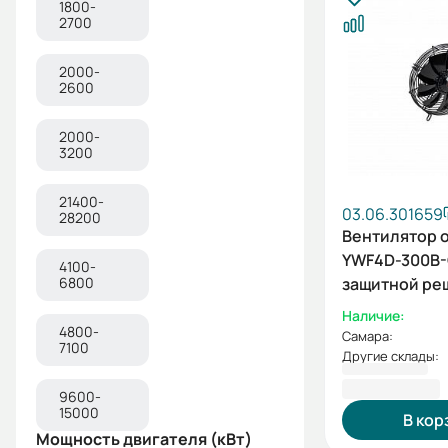
1800-
2700
2000-
2600
2000-
3200
21400-
03.06.301659
28200
Вентилятор 
YWF4D-300B-
4100-
6800
защитной ре
нагнетание, 
Наличие:
4800-
Самара:
7100
Другие склады:
5 384,35 ₽
9600-
15000
В кор
Мощность двигателя (кВт)