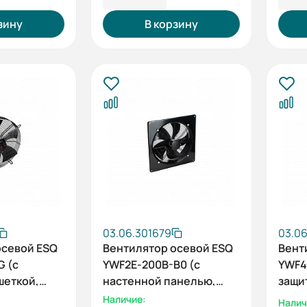
зину
В корзину
03.06.301679
03.0
осевой ESQ
Вентилятор осевой ESQ
Вент
G (с
YWF2E-200B-B0 (с
YWF4
шеткой,
настенной панелью,
защи
220В)
нагнетание, 220В)
всас
Наличие:
Налич