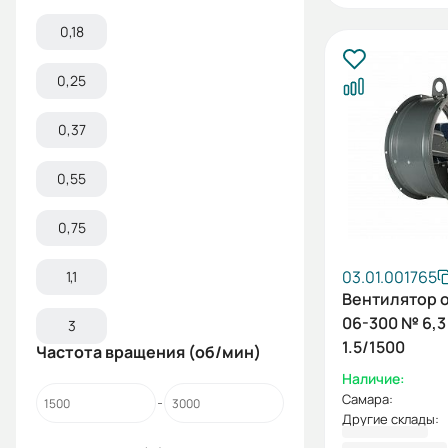
0,18
0,25
0,37
0,55
0,75
03.01.001765
1,1
Вентилятор 
06-300 № 6,3 
3
1.5/1500
Частота вращения (об/мин)
Наличие:
Самара:
Другие склады:
43 323,21 ₽