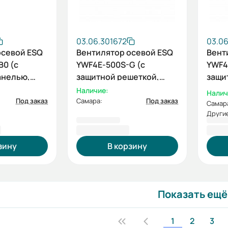
03.06.301672
03.0
осевой ESQ
Вентилятор осевой ESQ
Вент
B0 (с
YWF4E-500S-G (с
YWF4
анелью,
защитной решеткой,
защи
220В)
всасывание, 220В)
нагн
Наличие:
Налич
РЕЖДЕНИЕ
Под заказ
Самара:
Под заказ
Самар
Другие
ЖДЕНИЕ ЛКП
₽
11 255,85 ₽
11 2
зину
В корзину
Показать ещё
1
2
3