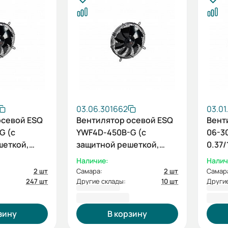
03.06.301662
03.01
осевой ESQ
Вентилятор осевой ESQ
Вент
G (с
YWF4D-450B-G (с
06-30
шеткой,
защитной решеткой,
0.37/
380В)
нагнетание, 380В)
Наличие:
Налич
2 шт
Самара:
2 шт
Самар
247 шт
Другие склады:
10 шт
Другие
11 255,85 ₽
27 4
зину
В корзину