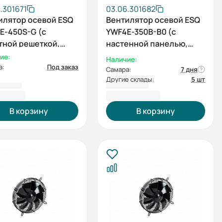
.301671
03.06.301682
илятор осевой ESQ
Вентилятор осевой ESQ
E-450S-G (с
YWF4E-350B-B0 (с
тной решеткой,
настенной панелью,
ывание, 220В)
нагнетание, 220В)
ие:
Наличие:
а:
Под заказ
Самара:
7 дня
Другие склады:
5 шт
1,87 ₽
10 230,26 ₽
В корзину
В корзину