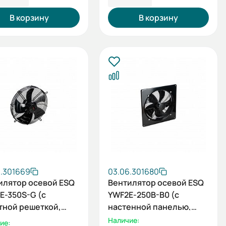
В корзину
В корзину
6.301669
03.06.301680
илятор осевой ESQ
Вентилятор осевой ESQ
E-350S-G (с
YWF2E-250B-B0 (с
тной решеткой,
настенной панелью,
ывание, 220В)
нагнетание, 220В)
Наличие:
ие: