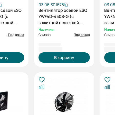
03.06.301675
03.06
осевой ESQ
Вентилятор осевой ESQ
Вент
G (с
YWF4D-450S-G (с
YWF4
шеткой,
защитной решеткой,
защи
380В)
всасывание, 380В)
всас
Наличие:
Налич
Под заказ
Самара:
Под заказ
Самар
8 691,87 ₽
8 69
зину
В корзину