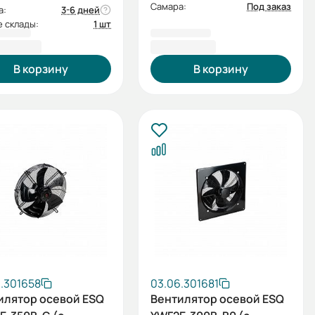
Самара:
Под заказ
а:
3-6 дней
 склады:
1 шт
0,69 ₽
7 307,33 ₽
В корзину
В корзину
.301658
03.06.301681
илятор осевой ESQ
Вентилятор осевой ESQ