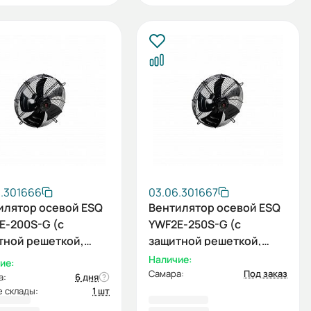
6.301666
03.06.301667
илятор осевой ESQ
Вентилятор осевой ESQ
E-200S-G (с
YWF2E-250S-G (с
тной решеткой,
защитной решеткой,
ывание, 220В)
всасывание, 220В)
Наличие:
ие:
Самара:
Под заказ
а:
6 дня
 склады:
1 шт
0,27 ₽
4 974,11 ₽