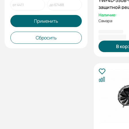
YWF4D-350B-
защитной ре
нагнетание, 
Наличие:
Применить
Самара:
7 435,52 ₽
Сбросить
В кор