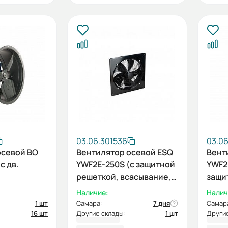
03.06.301536
03.0
осевой ВО
Вентилятор осевой ESQ
Вент
с дв.
YWF2E-250S (с защитной
YWF2
решеткой, всасывание,
защи
220В)
всас
Наличие:
Налич
1 шт
Самара:
7 дня
Самар
16 шт
Другие склады:
1 шт
Другие
4 411,00 ₽
4 82