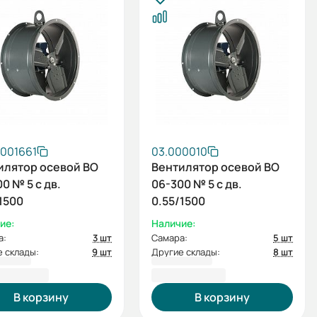
.001661
03.000010
илятор осевой ВО
Вентилятор осевой ВО
0 № 5 с дв.
06-300 № 5 с дв.
1500
0.55/1500
ие:
Наличие:
а:
3 шт
Самара:
5 шт
 склады:
9 шт
Другие склады:
8 шт
84,04 ₽
30 175,53 ₽
В корзину
В корзину