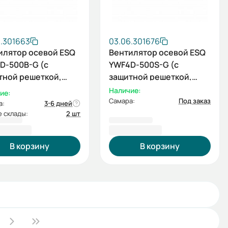
6.301663
03.06.301676
илятор осевой ESQ
Вентилятор осевой ESQ
D-500B-G (с
YWF4D-500S-G (с
тной решеткой,
защитной решеткой,
етание, 380В)
всасывание, 380В)
Наличие:
ие:
Самара:
Под заказ
а:
3-6 дней
 склады:
2 шт
55,85 ₽
11 255,85 ₽
В корзину
В корзину