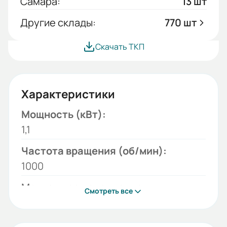
Самара:
13 шт
Другие склады:
770 шт
Скачать ТКП
Характеристики
Мощность (кВт):
1,1
Частота вращения (об/мин):
1000
Монтажное исполнение:
Смотреть все
1081
Напряжение (В):