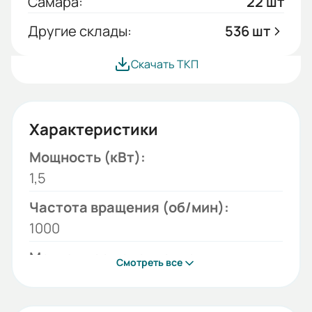
Самара:
22 шт
Другие склады:
536 шт
Скачать ТКП
Характеристики
Мощность (кВт):
1,5
Частота вращения (об/мин):
1000
Монтажное исполнение:
Смотреть все
1081
Напряжение (В):