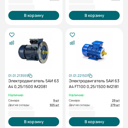
4 999,20 ₽
5 965,80 ₽
В корзину
В корзину
01.01.213559
01.01.221501
Электродвигатель 5АИ 63
Электродвигатель 5АИ 63
А4 0,25/1500 IM2081
А4 FT100 0,25/1500 IM2181
Наличие:
Наличие:
Самара:
9 шт
Самара:
29 шт
Другие склады:
925 шт
Другие склады:
279 шт
5 248,80 ₽
5 248,80 ₽
В корзину
В корзину