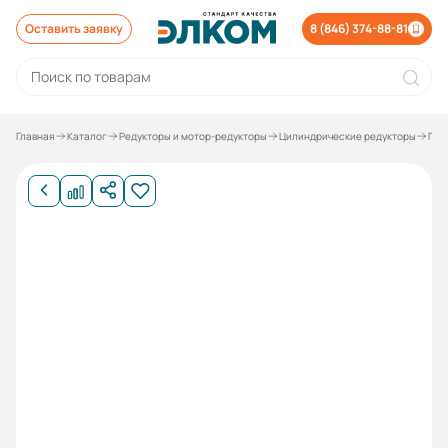
Оставить заявку
8 (846) 374-88-81
Главная
Каталог
Редукторы и мотор-редукторы
Цилиндрические редукторы
Пло