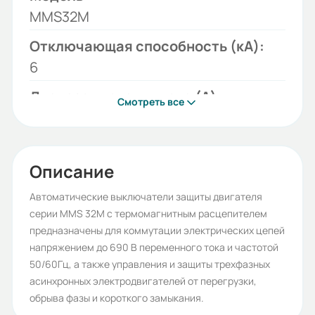
MMS32M
Отключающая способность (кА):
6
Диапазон уставки тока (А):
Смотреть все
24-32
Тип тока:
АС
Описание
Серия:
Автоматические выключатели защиты двигателя
серии MMS 32M с термомагнитным расцепителем
MMS
предназначены для коммутации электрических цепей
Бренд:
напряжением до 690 В переменного тока и частотой
50/60Гц, а также управления и защиты трехфазных
ESQ
асинхронных электродвигателей от перегрузки,
Рабочее напряжение (В):
обрыва фазы и короткого замыкания.