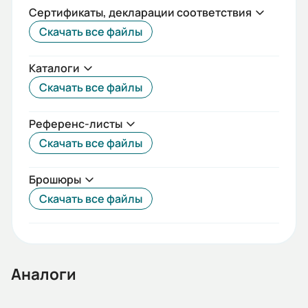
Сертификаты, декларации соответствия
Срок службы, лет:
Скачать все файлы
20
Каталоги
Вес (кг):
Скачать все файлы
0.32
Габариты (ШхВхГ, м):
Референс-листы
45.476x0.098x0.09
Скачать все файлы
Брошюры
Скачать все файлы
Аналоги