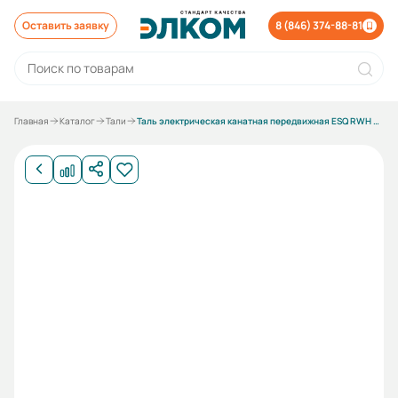
Оставить заявку
8 (846) 374-88-81
Главная
Каталог
Тали
Таль электрическая канатная передвижная ESQ RWH S100 H6 (г/п 10т в/п 6м)