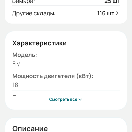
Самара:
25 шт
Другие склады:
116 шт
Характеристики
Модель:
Fly
Мощность двигателя (кВт):
18
Бренд:
Смотреть все
ESQ
Гарантия, лет:
3
Описание