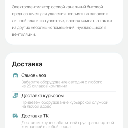
Срок службы, лет:
Электровентилятор осевой канальный бытовой
предназначен для удаления неприятных запахов и
5
лишней влаги из туалетных, ванных комнат, а так же
Вес (кг):
из других небольших помещений, нуждающихся в
вентиляции.
0.55
Габариты (ШхВхГ, м):
0.167x0.104x0.164
Доставка
Самовывоз
Заберите оборудование сегодня с любого
из 23 складов компании
Доставка курьером
Привезем оборудование курьерской службой
на любой адрес
Доставка ТК
Доставим крупногабаритный груз транспортной
компанией в любой город